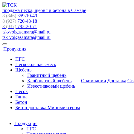
продажа песка, щебня и бетона в Самаре
8 (846)
359-10-49
8 (927)
720-48-18
8 (937)
792-20-71
tsk-volgasamara@mail.ru
tsk-volgasamara@mail.ru
Продукция
ПГС
Пескосоляная смесь
Щебень
Гранитный щебень
Карбонатный щебень
О компании
Доставка
Ст
Известняковый щебень
Песок
Глина
Бетон
Бетон доставка Минимиксером
Продукция
ПГС